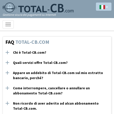
Gestione sicura dei pagamenti su Internet
Toggle
navigation
FAQ
TOTAL-CB.COM
Chi è Total-CB.com?
Quali servizi offre Total-CB.com?
Appare un addebito di Total-CB.com sul mio estratto
bancario, perché?
Come interrompere, cancellare o annullare un
abbonamento Total-CB.com?
Non ricordo di aver aderito ad alcun abbonamento
Total-CB.com.